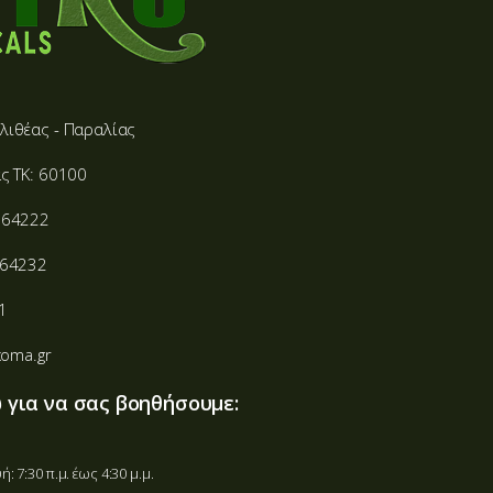
λιθέας - Παραλίας
ς ΤΚ: 60100
064222
064232
1
xoma.gr
 για να σας βοηθήσουμε:
 7:30 π.μ. έως 4:30 μ.μ.