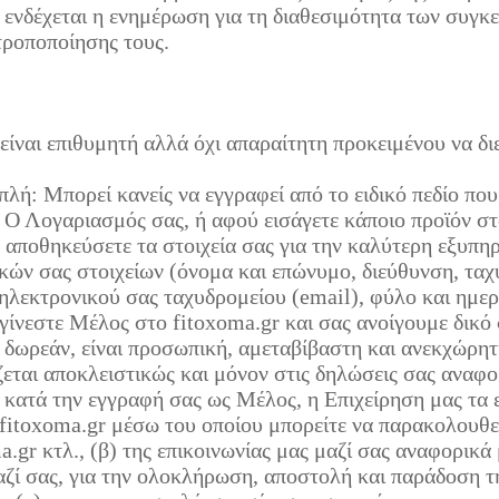
) ενδέχεται η ενημέρωση για τη διαθεσιμότητα των συγκ
 τροποποίησης τους.
ίναι επιθυμητή αλλά όχι απαραίτητη προκειμένου να δι
πλή: Μπορεί κανείς να εγγραφεί από το ειδικό πεδίο που
 Ο Λογαριασμός σας, ή αφού εισάγετε κάποιο προϊόν στο
 αποθηκεύσετε τα στοιχεία σας για την καλύτερη εξυπη
ών σας στοιχείων (όνομα και επώνυμο, διεύθυνση, ταχ
 ηλεκτρονικού σας ταχυδρομείου (email), φύλο και ημε
ίνεστε Μέλος στο fitoxoma.gr και σας ανοίγουμε δικ
 δωρεάν, είναι προσωπική, αμεταβίβαστη και ανεκχώρητη
ζεται αποκλειστικώς και μόνον στις δηλώσεις σας αναφο
 κατά την εγγραφή σας ως Μέλος, η Επιχείρηση μας τα 
fitoxoma.gr μέσω του οποίου μπορείτε να παρακολουθεί
gr κτλ., (β) της επικοινωνίας μας μαζί σας αναφορικά 
αζί σας, για την ολοκλήρωση, αποστολή και παράδοση τη