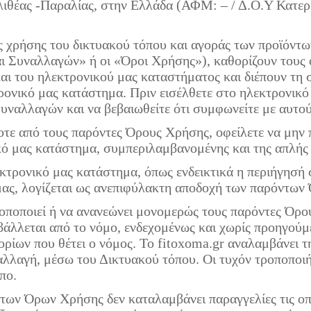
ιθέας -Παραλίας, στην Ελλάδα (ΑΦΜ: – / Δ.Ο.Υ Κατερί
ις χρήσης του δικτυακού τόπου και αγοράς των προϊόντ
ι Συναλλαγών» ή οι «Όροι Χρήσης»), καθορίζουν τους ό
και του ηλεκτρονικού μας καταστήματος και διέπουν τ
τρονικό μας κατάστημα. Πριν εισέλθετε στο ηλεκτρονικ
υναλλαγών και να βεβαιωθείτε ότι συμφωνείτε με αυτού
τε από τους παρόντες Όρους Χρήσης, οφείλετε να μην π
κό μας κατάστημα, συμπεριλαμβανομένης και της απλής 
τρονικό μας κατάστημα, όπως ενδεικτικά η περιήγησή σ
 μας, λογίζεται ως ανεπιφύλακτη αποδοχή των παρόντω
τροποποιεί ή να ανανεώνει μονομερώς τους παρόντες Όρ
ιβάλλεται από το νόμο, ενδεχομένως και χωρίς προηγού
ρίων που θέτει ο νόμος. Το fitoxoma.gr αναλαμβάνει τ
αλλαγή, μέσω του Δικτυακού τόπου. Οι τυχόν τροποποι
πο.
ντων Όρων Χρήσης δεν καταλαμβάνει παραγγελίες τις οπο