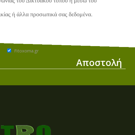
νωνίας του Δικτυακού τόπου ή μέσω του
ικίας ή άλλα προσωπικά σας δεδομένα.
Fitoxoma.gr