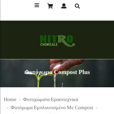
Φυτόχωμα Compost Plus
Home
Φυτοχώματα Ερασιτεχνικά
Φυτόχωμα Εμπλουτισμένο Με Compost