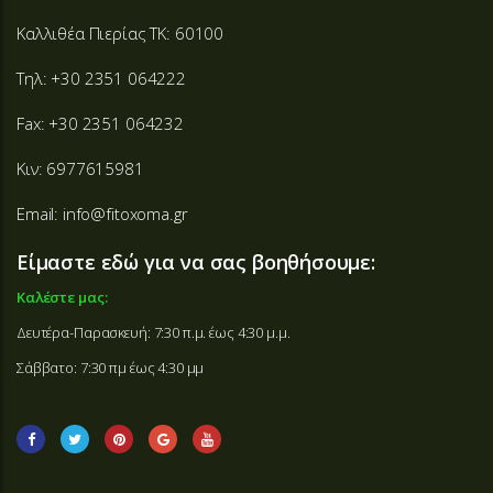
Καλλιθέα Πιερίας ΤΚ: 60100
Τηλ: +30 2351 064222
Fax: +30 2351 064232
Κιν: 6977615981
Email: info@fitoxoma.gr
Είμαστε εδώ για να σας βοηθήσουμε:
Καλέστε μας:
Δευτέρα-Παρασκευή: 7:30 π.μ. έως 4:30 μ.μ.
Σάββατο: 7:30 πμ έως 4:30 μμ