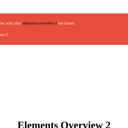
der with alias
elements-overview-1
not found.
me-3'
Elements Overview 2