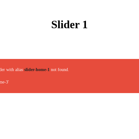
Slider 1
der with alias
slider-home-1
not found.
me-3'