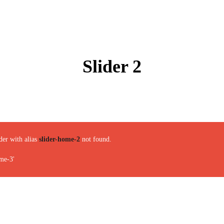
Slider 2
der with alias
slider-home-2
not found.
me-3'