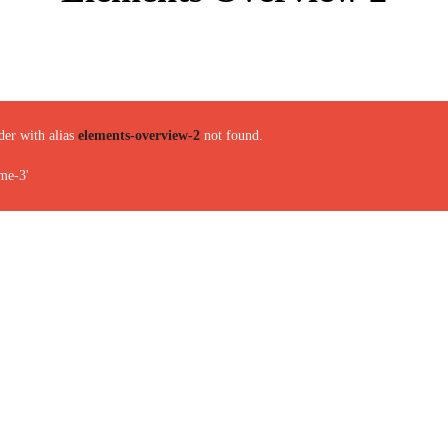
der with alias
elements-overview-2
not found.
me-3'