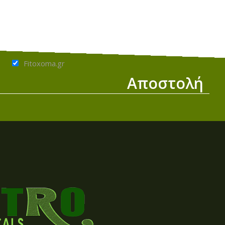
Fitoxoma.gr