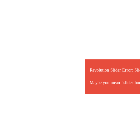
Revolution Slider Error: Sli
Maybe you mean: 'slider-ho