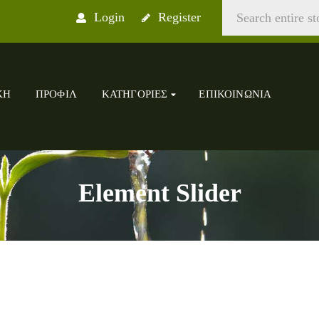
Login
Register
ΚΉ
ΠΡΟΦΊΛ
ΚΑΤΗΓΟΡΊΕΣ
ΕΠΙΚΟΙΝΩΝΊΑ
Element Slider