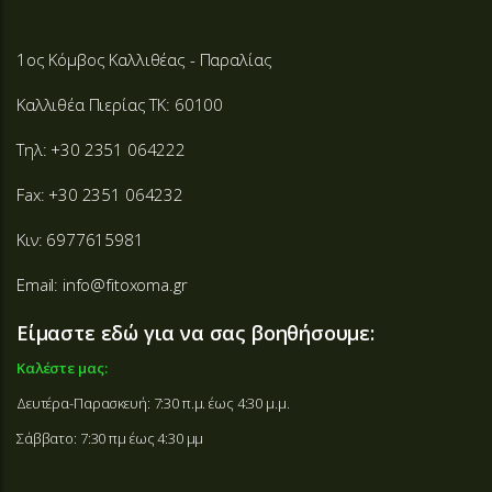
1ος Κόμβος Καλλιθέας - Παραλίας
Καλλιθέα Πιερίας ΤΚ: 60100
Τηλ: +30 2351 064222
Fax: +30 2351 064232
Κιν: 6977615981
Email: info@fitoxoma.gr
Είμαστε εδώ για να σας βοηθήσουμε:
Καλέστε μας:
Δευτέρα-Παρασκευή: 7:30 π.μ. έως 4:30 μ.μ.
Σάββατο: 7:30 πμ έως 4:30 μμ