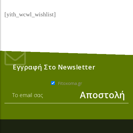
[yith_wcwl_wishlist]
Εγγραφή Στο Newsletter
Fitoxoma.gr